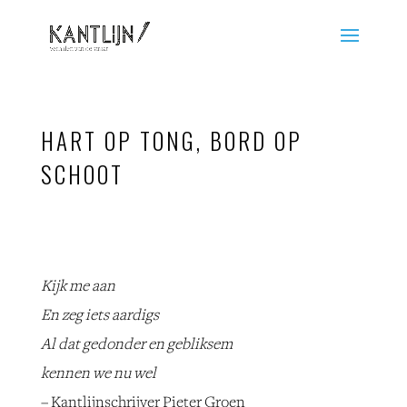
HART OP TONG, BORD OP
SCHOOT
Kijk me aan
En zeg iets aardigs
Al dat gedonder en gebliksem
kennen we nu wel
– Kantlijnschrijver Pieter Groen