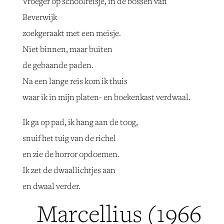
Vroeger op schoolreisje, in de bossen van
Beverwijk
zoekgeraakt met een meisje.
Niet binnen, maar buiten
de gebaande paden.
Na een lange reis kom ik thuis
waar ik in mijn platen- en boekenkast verdwaal.
Ik ga op pad, ik hang aan de toog,
snuif het tuig van de richel
en zie de horror opdoemen.
Ik zet de dwaallichtjes aan
en dwaal verder.
Marcellius (1966