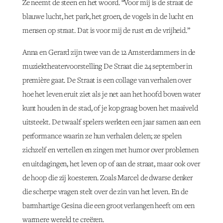
Ze neemt de steen en het woord. “Voor mij is de straat de
blauwe lucht, het park, het groen, de vogels in de lucht en
mensen op straat. Dat is voor mij de rust en de vrijheid.”
Anna en Gerard zijn twee van de 12 Amsterdammers in de
muziektheatervoorstelling De Straat die 24 september in
première gaat. De Straat is een collage van verhalen over
hoe het leven eruit ziet als je net aan het hoofd boven water
kunt houden in de stad, of je kop graag boven het maaiveld
uitsteekt. De twaalf spelers werkten een jaar samen aan een
performance waarin ze hun verhalen delen; ze spelen
zichzelf en vertellen en zingen met humor over problemen
en uitdagingen, het leven op of aan de straat, maar ook over
de hoop die zij koesteren. Zoals Marcel de dwarse denker
die scherpe vragen stelt over de zin van het leven. En de
barmhartige Gesina die een groot verlangen heeft om een
warmere wereld te creëren.